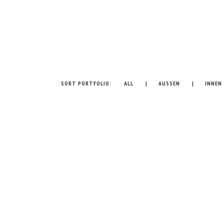
projekte
Check out our work
Ahoch2 Architekten
/
Projekte
SORT PORTFOLIO:
ALL
AUSSEN
INNEN