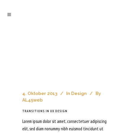
transitions in ux design
Ahoch2 Architekten
/
Design
/
Transitions In UX Design
4. Oktober 2013
In
Design
By
AL45web
TRANSITIONS IN UX DESIGN
Lorem ipsum dolor sit amet, consectetuer adipiscing
elit, sed diam nonummy nibh euismod tincidunt ut